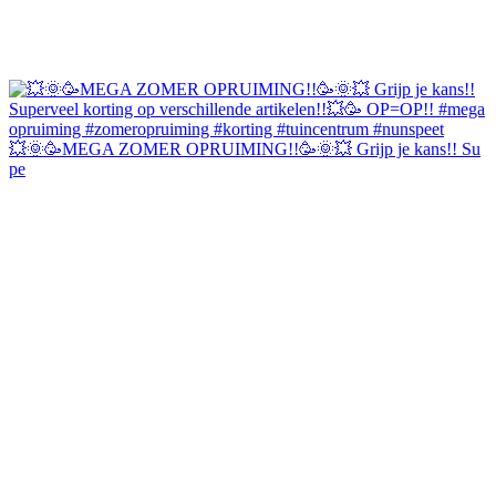
💥🌞🥳MEGA ZOMER OPRUIMING!!🥳🌞💥 Grijp je kans!! Su
pe