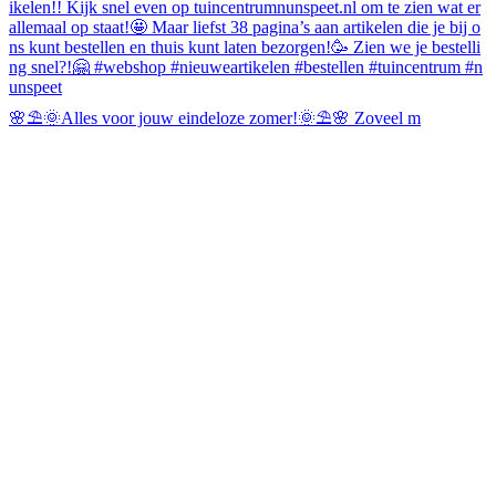
🌸⛱️🌞Alles voor jouw eindeloze zomer!🌞⛱️🌸 Zoveel m