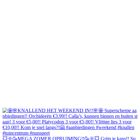
💥🌞🥳MEGA ZOMER OPRUIMING!!🥳🌞💥 Grijp je kans!! Su