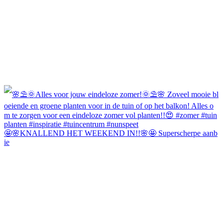
🤩🌸KNALLEND HET WEEKEND IN!!🌸🤩 Superscherpe aanb
ie