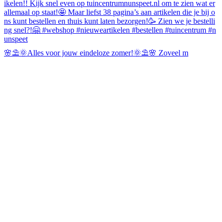
🌸⛱️🌞Alles voor jouw eindeloze zomer!🌞⛱️🌸 Zoveel m