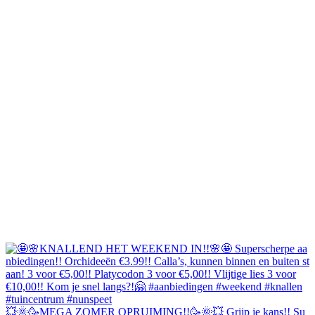
💥🌞🥳MEGA ZOMER OPRUIMING!!🥳🌞💥 Grijp je kans!! Su