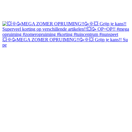
💥🌞🥳MEGA ZOMER OPRUIMING!!🥳🌞💥 Grijp je kans!! Su
pe