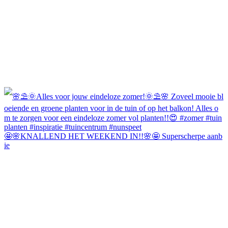
🤩🌸KNALLEND HET WEEKEND IN!!🌸🤩 Superscherpe aanb
ie