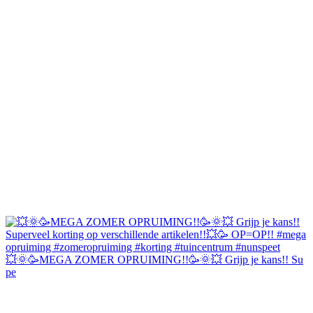
💥🌞🥳MEGA ZOMER OPRUIMING!!🥳🌞💥 Grijp je kans!! Su
pe