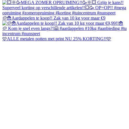
🥔🍟Aardappelen te koop!! Zak van 10 kg voor maar €9
🩷ALLE metalen potten met print NU 25% KORTING!!🩷