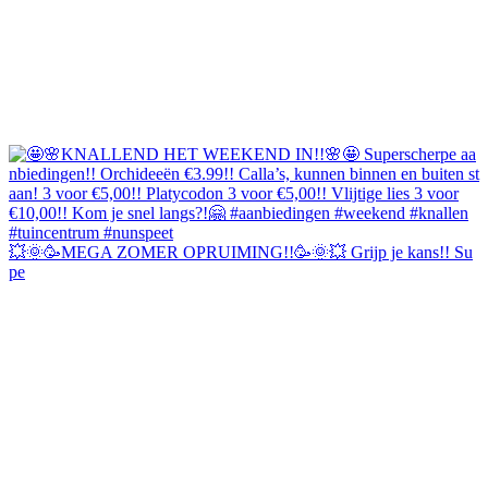
💥🌞🥳MEGA ZOMER OPRUIMING!!🥳🌞💥 Grijp je kans!! Su
pe