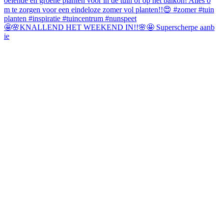
🤩🌸KNALLEND HET WEEKEND IN!!🌸🤩 Superscherpe aanb
ie