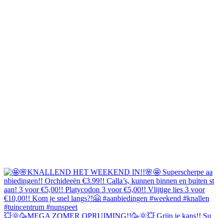
💥🌞🥳MEGA ZOMER OPRUIMING!!🥳🌞💥 Grijp je kans!! Su