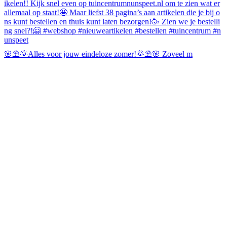
🌸⛱️🌞Alles voor jouw eindeloze zomer!🌞⛱️🌸 Zoveel m