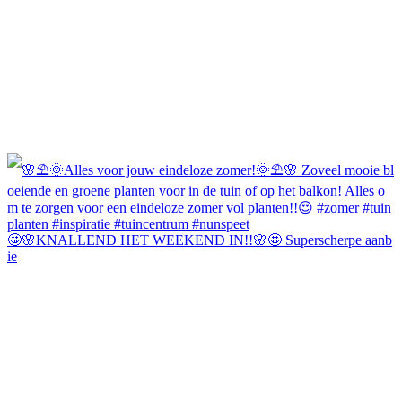
🤩🌸KNALLEND HET WEEKEND IN!!🌸🤩 Superscherpe aanb
ie