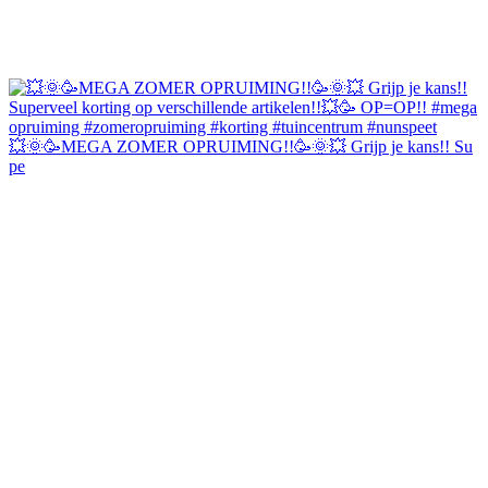
💥🌞🥳MEGA ZOMER OPRUIMING!!🥳🌞💥 Grijp je kans!! Su
pe